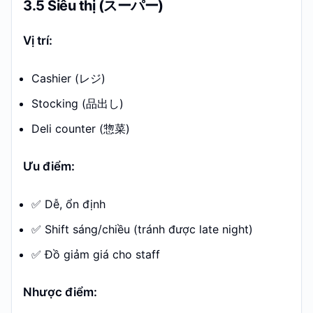
3.5 Siêu thị (スーパー)
Vị trí:
Cashier (レジ)
Stocking (品出し)
Deli counter (惣菜)
Ưu điểm:
✅ Dễ, ổn định
✅ Shift sáng/chiều (tránh được late night)
✅ Đồ giảm giá cho staff
Nhược điểm: