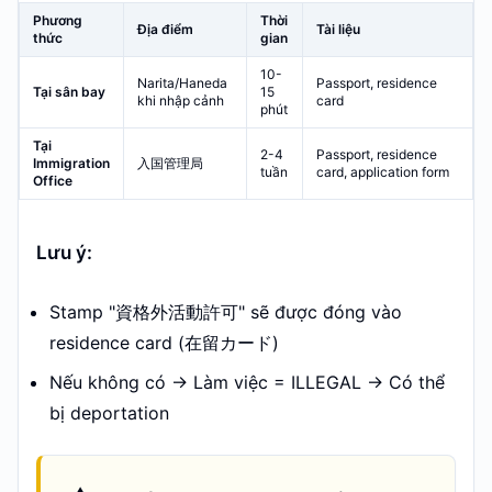
Phương
Thời
Địa điểm
Tài liệu
thức
gian
10-
Narita/Haneda
Passport, residence
Tại sân bay
15
khi nhập cảnh
card
phút
Tại
2-4
Passport, residence
Immigration
入国管理局
tuần
card, application form
Office
Lưu ý:
Stamp "資格外活動許可" sẽ được đóng vào
residence card (在留カード)
Nếu không có → Làm việc = ILLEGAL → Có thể
bị deportation