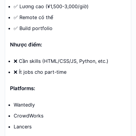
✅ Lương cao (¥1,500-3,000/giờ)
✅ Remote có thể
✅ Build portfolio
Nhược điểm:
❌ Cần skills (HTML/CSS/JS, Python, etc.)
❌ Ít jobs cho part-time
Platforms:
Wantedly
CrowdWorks
Lancers