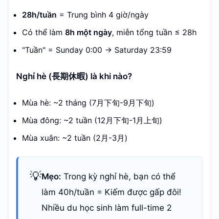
28h/tuần
= Trung bình 4 giờ/ngày
Có thể làm
8h một ngày
, miễn tổng tuần ≤ 28h
"Tuần" = Sunday 0:00 → Saturday 23:59
Nghỉ hè (長期休暇) là khi nào?
Mùa hè: ~2 tháng (7月下旬-9月下旬)
Mùa đông: ~2 tuần (12月下旬-1月上旬)
Mùa xuân: ~2 tuần (2月-3月)
💡
Mẹo:
Trong kỳ nghỉ hè, bạn có thể
làm 40h/tuần = Kiếm được gấp đôi!
Nhiều du học sinh làm full-time 2