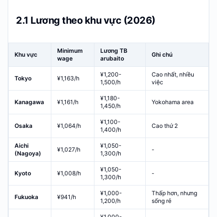
2.1 Lương theo khu vực (2026)
Minimum
Lương TB
Khu vực
Ghi chú
wage
arubaito
¥1,200-
Cao nhất, nhiều
Tokyo
¥1,163/h
1,500/h
việc
¥1,180-
Kanagawa
¥1,161/h
Yokohama area
1,450/h
¥1,100-
Osaka
¥1,064/h
Cao thứ 2
1,400/h
Aichi
¥1,050-
¥1,027/h
-
(Nagoya)
1,300/h
¥1,050-
Kyoto
¥1,008/h
-
1,300/h
¥1,000-
Thấp hơn, nhưng
Fukuoka
¥941/h
1,200/h
sống rẻ
¥1,000-