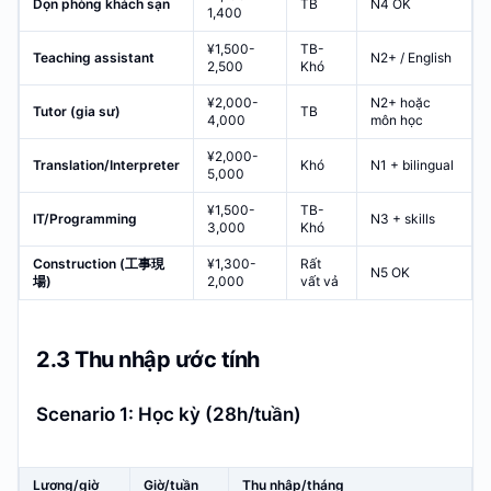
Dọn phòng khách sạn
TB
N4 OK
1,400
¥1,500-
TB-
Teaching assistant
N2+ / English
2,500
Khó
¥2,000-
N2+ hoặc
Tutor (gia sư)
TB
4,000
môn học
¥2,000-
Translation/Interpreter
Khó
N1 + bilingual
5,000
¥1,500-
TB-
IT/Programming
N3 + skills
3,000
Khó
Construction (工事現
¥1,300-
Rất
N5 OK
場)
2,000
vất vả
2.3 Thu nhập ước tính
Scenario 1: Học kỳ (28h/tuần)
Lương/giờ
Giờ/tuần
Thu nhập/tháng