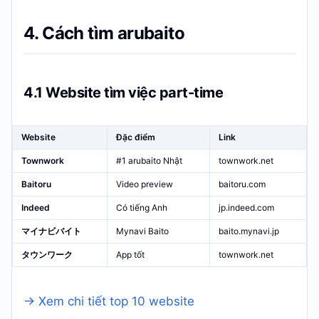
4. Cách tìm arubaito
4.1 Website tìm việc part-time
Website
Đặc điểm
Link
Townwork
#1 arubaito Nhật
townwork.net
Baitoru
Video preview
baitoru.com
Indeed
Có tiếng Anh
jp.indeed.com
マイナビバイト
Mynavi Baito
baito.mynavi.jp
タウンワーク
App tốt
townwork.net
→ Xem chi tiết top 10 website