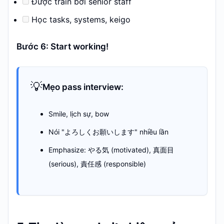
Được train bởi senior staff
Học tasks, systems, keigo
Bước 6: Start working!
💡
Mẹo pass interview:
Smile, lịch sự, bow
Nói "よろしくお願いします" nhiều lần
Emphasize: やる気 (motivated), 真面目
(serious), 責任感 (responsible)