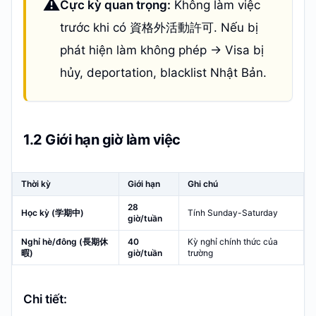
⚠️
Cực kỳ quan trọng:
Không làm việc
trước khi có 資格外活動許可. Nếu bị
phát hiện làm không phép → Visa bị
hủy, deportation, blacklist Nhật Bản.
1.2 Giới hạn giờ làm việc
Thời kỳ
Giới hạn
Ghi chú
28
Học kỳ (学期中)
Tính Sunday-Saturday
giờ/tuần
Nghỉ hè/đông (長期休
40
Kỳ nghỉ chính thức của
暇)
giờ/tuần
trường
Chi tiết: