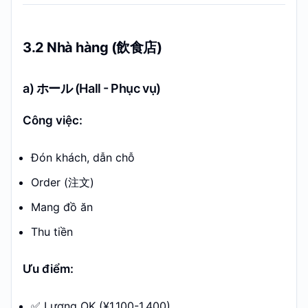
3.2 Nhà hàng (飲食店)
a) ホール (Hall - Phục vụ)
Công việc:
Đón khách, dẫn chỗ
Order (注文)
Mang đồ ăn
Thu tiền
Ưu điểm:
✅ Lương OK (¥1,100-1,400)