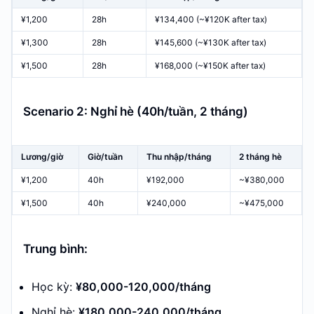
¥1,200
28h
¥134,400 (~¥120K after tax)
¥1,300
28h
¥145,600 (~¥130K after tax)
¥1,500
28h
¥168,000 (~¥150K after tax)
Scenario 2: Nghỉ hè (40h/tuần, 2 tháng)
Lương/giờ
Giờ/tuần
Thu nhập/tháng
2 tháng hè
¥1,200
40h
¥192,000
~¥380,000
¥1,500
40h
¥240,000
~¥475,000
Trung bình:
Học kỳ:
¥80,000-120,000/tháng
Nghỉ hè:
¥180,000-240,000/tháng