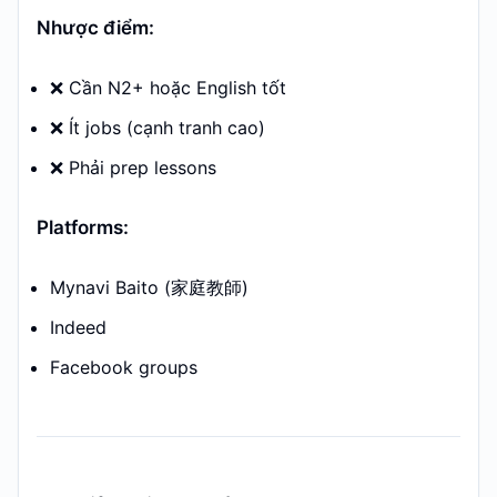
Nhược điểm:
❌ Cần N2+ hoặc English tốt
❌ Ít jobs (cạnh tranh cao)
❌ Phải prep lessons
Platforms:
Mynavi Baito (家庭教師)
Indeed
Facebook groups