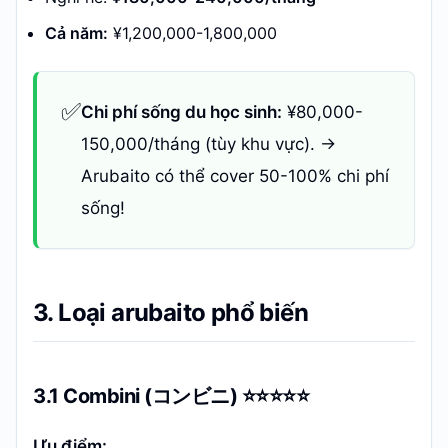
Cả năm:
¥1,200,000-1,800,000
✅
Chi phí sống du học sinh:
¥80,000-
150,000/tháng (tùy khu vực). →
Arubaito có thể cover 50-100% chi phí
sống!
3. Loại arubaito phổ biến
3.1 Combini (コンビニ) ⭐⭐⭐⭐⭐
Ưu điểm: