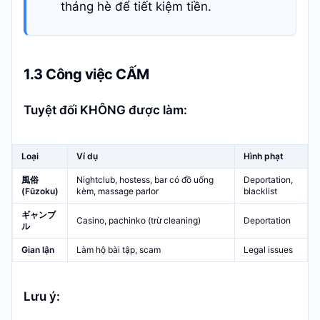
tháng hè để tiết kiệm tiền.
1.3 Công việc CẤM
Tuyệt đối KHÔNG được làm:
Loại
Ví dụ
Hình phạt
風俗
Nightclub, hostess, bar có đồ uống
Deportation,
(Fūzoku)
kèm, massage parlor
blacklist
ギャンブ
Casino, pachinko (trừ cleaning)
Deportation
ル
Gian lận
Làm hộ bài tập, scam
Legal issues
Lưu ý: