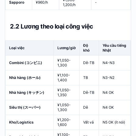
Sapporo
¥960/h
-
1,200/h
2.2 Lương theo loại công việc
Độ
Yêu cầu tiếng
Loại việc
Lương/giờ
khó
Nhật
¥1,050-
Combini (コンビニ)
Dễ-TB
N4-N3
1,300
¥1,100-
Nhà hàng (ホール)
TB
N3-N2
1,400
¥1,050-
Nhà hàng (キッチン)
Dễ-TB
N4 OK
1,350
¥1,050-
Siêu thị (スーパー)
Dễ
N4 OK
1,300
¥1,200-
Kho/Logistics
Vất vả
N5 OK (ít nói)
1,600
¥1,100-