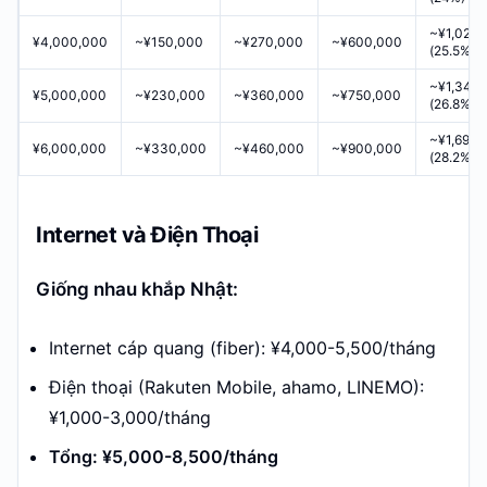
~¥1,020
¥4,000,000
~¥150,000
~¥270,000
~¥600,000
(25.5%)
~¥1,340
¥5,000,000
~¥230,000
~¥360,000
~¥750,000
(26.8%)
~¥1,690,
¥6,000,000
~¥330,000
~¥460,000
~¥900,000
(28.2%)
Internet và Điện Thoại
Giống nhau khắp Nhật:
Internet cáp quang (fiber): ¥4,000-5,500/tháng
Điện thoại (Rakuten Mobile, ahamo, LINEMO):
¥1,000-3,000/tháng
Tổng: ¥5,000-8,500/tháng