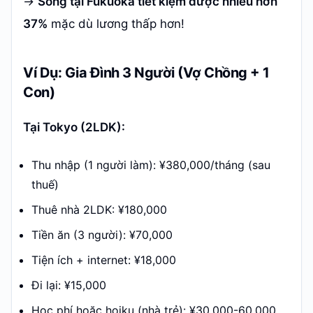
→
Sống tại Fukuoka tiết kiệm được nhiều hơn
37%
mặc dù lương thấp hơn!
Ví Dụ: Gia Đình 3 Người (Vợ Chồng + 1
Con)
Tại Tokyo (2LDK):
Thu nhập (1 người làm): ¥380,000/tháng (sau
thuế)
Thuê nhà 2LDK: ¥180,000
Tiền ăn (3 người): ¥70,000
Tiện ích + internet: ¥18,000
Đi lại: ¥15,000
Học phí hoặc hoiku (nhà trẻ): ¥30,000-60,000