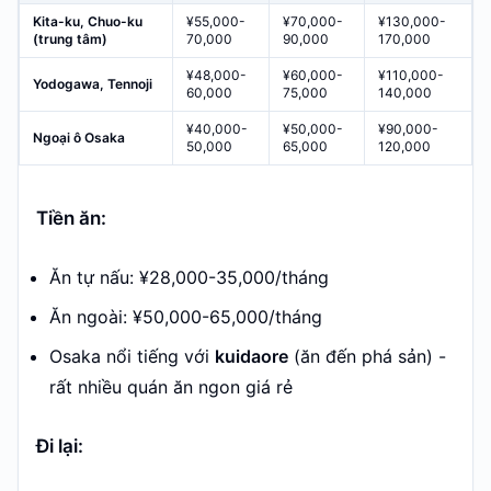
Kita-ku, Chuo-ku
¥55,000-
¥70,000-
¥130,000-
(trung tâm)
70,000
90,000
170,000
¥48,000-
¥60,000-
¥110,000-
Yodogawa, Tennoji
60,000
75,000
140,000
¥40,000-
¥50,000-
¥90,000-
Ngoại ô Osaka
50,000
65,000
120,000
Tiền ăn:
Ăn tự nấu: ¥28,000-35,000/tháng
Ăn ngoài: ¥50,000-65,000/tháng
Osaka nổi tiếng với
kuidaore
(ăn đến phá sản) -
rất nhiều quán ăn ngon giá rẻ
Đi lại: