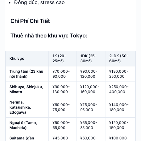
Đông đúc, stress cao
Chi Phí Chi Tiết
Thuê nhà theo khu vực Tokyo:
1K (20-
1DK (25-
2LDK (50-
Khu vực
25m²)
30m²)
60m²)
Trung tâm (23 khu
¥70,000-
¥90,000-
¥180,000-
nội thành)
90,000
120,000
250,000
Shibuya, Shinjuku,
¥90,000-
¥120,000-
¥250,000-
Minato
130,000
160,000
400,000
Nerima,
¥60,000-
¥75,000-
¥140,000-
Katsushika,
75,000
95,000
180,000
Edogawa
Ngoại ô (Tama,
¥50,000-
¥65,000-
¥120,000-
Machida)
65,000
85,000
150,000
Saitama (gần
¥45,000-
¥60,000-
¥100,000-