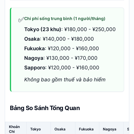
✅
Chi phí sống trung bình (1 người/tháng)
Tokyo (23 khu)
: ¥180,000 - ¥250,000
Osaka
: ¥140,000 - ¥180,000
Fukuoka
: ¥120,000 - ¥160,000
Nagoya
: ¥130,000 - ¥170,000
Sapporo
: ¥120,000 - ¥160,000
Không bao gồm thuế và bảo hiểm
Bảng So Sánh Tổng Quan
Khoản
Tokyo
Osaka
Fukuoka
Nagoya
Sap
Chi