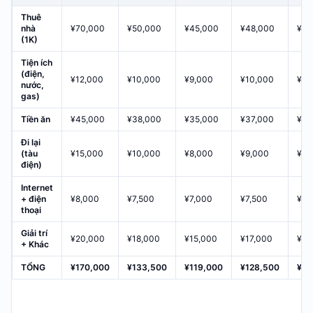
Thuê
nhà
¥70,000
¥50,000
¥45,000
¥48,000
¥42
(1K)
Tiện ích
(điện,
¥12,000
¥10,000
¥9,000
¥10,000
¥15
nước,
gas)
Tiền ăn
¥45,000
¥38,000
¥35,000
¥37,000
¥35
Đi lại
(tàu
¥15,000
¥10,000
¥8,000
¥9,000
¥8,
điện)
Internet
+ điện
¥8,000
¥7,500
¥7,000
¥7,500
¥7,
thoại
Giải trí
¥20,000
¥18,000
¥15,000
¥17,000
¥15
+ Khác
TỔNG
¥170,000
¥133,500
¥119,000
¥128,500
¥12