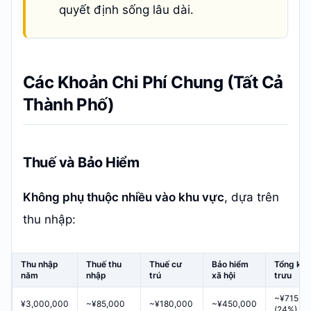
quyết định sống lâu dài.
Các Khoản Chi Phí Chung (Tất Cả
Thành Phố)
Thuế và Bảo Hiểm
Không phụ thuộc nhiều vào khu vực
, dựa trên
thu nhập:
Thu nhập
Thuế thu
Thuế cư
Bảo hiểm
Tổng kh
năm
nhập
trú
xã hội
trưu
~¥715,0
¥3,000,000
~¥85,000
~¥180,000
~¥450,000
(24%)