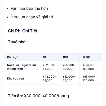
Văn hóa bảo thủ hơn
Ít sự lựa chọn về giải trí
Chi Phí Chi Tiết
Thuê nhà:
Khu vực
1K
1DK
2LDK
Naka-ku, Higashi-ku
¥52,000-
¥65,000-
¥120,000-
(trung tâm)
65,000
80,000
150,000
¥42,000-
¥52,000-
¥95,000-
Khu vực ven
52,000
65,000
120,000
Tiền ăn:
¥30,000-40,000/tháng