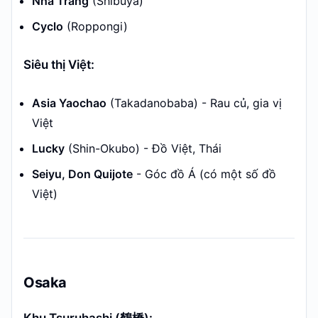
Nha Trang
(Shibuya)
Cyclo
(Roppongi)
Siêu thị Việt:
Asia Yaochao
(Takadanobaba) - Rau củ, gia vị
Việt
Lucky
(Shin-Okubo) - Đồ Việt, Thái
Seiyu, Don Quijote
- Góc đồ Á (có một số đồ
Việt)
Osaka