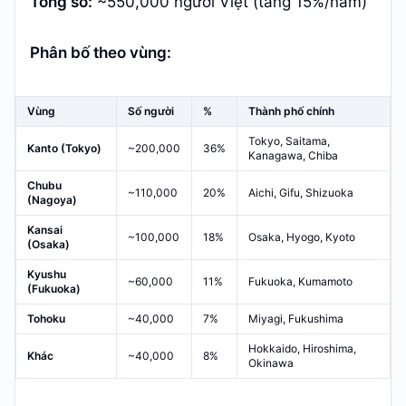
Tổng số:
~550,000 người Việt (tăng 15%/năm)
Phân bố theo vùng:
Vùng
Số người
%
Thành phố chính
Tokyo, Saitama,
Kanto (Tokyo)
~200,000
36%
Kanagawa, Chiba
Chubu
~110,000
20%
Aichi, Gifu, Shizuoka
(Nagoya)
Kansai
~100,000
18%
Osaka, Hyogo, Kyoto
(Osaka)
Kyushu
~60,000
11%
Fukuoka, Kumamoto
(Fukuoka)
Tohoku
~40,000
7%
Miyagi, Fukushima
Hokkaido, Hiroshima,
Khác
~40,000
8%
Okinawa