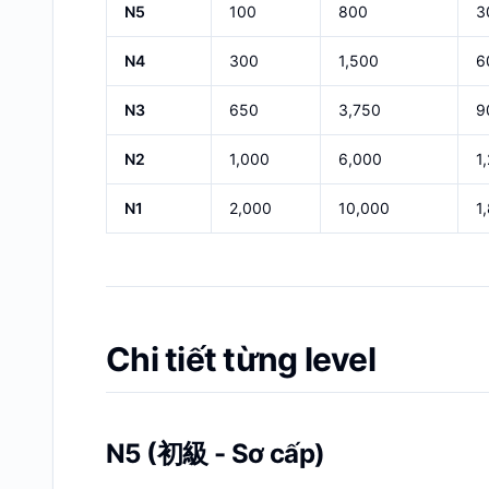
N5
100
800
3
N4
300
1,500
6
N3
650
3,750
9
N2
1,000
6,000
1
N1
2,000
10,000
1
Chi tiết từng level
N5 (初級 - Sơ cấp)