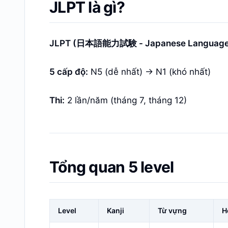
JLPT là gì?
JLPT (日本語能力試験 - Japanese Language Pr
5 cấp độ:
N5 (dễ nhất) → N1 (khó nhất)
Thi:
2 lần/năm (tháng 7, tháng 12)
Tổng quan 5 level
Level
Kanji
Từ vựng
H