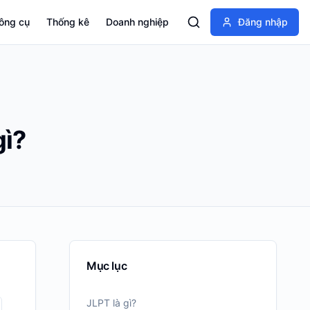
ông cụ
Thống kê
Doanh nghiệp
Đăng nhập
gì?
Mục lục
JLPT là gì?