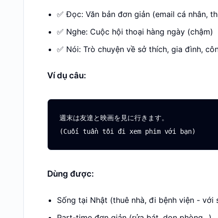
✅ Đọc: Văn bản đơn giản (email cá nhân, th
✅ Nghe: Cuộc hội thoại hàng ngày (chậm)
✅ Nói: Trò chuyện về sở thích, gia đình, cô
Ví dụ câu:
週末は友達と映画を見に行きます。

Dùng được:
Sống tại Nhật (thuê nhà, đi bệnh viện - với
Part-time đơn giản (rửa bát, dọn phòng...)