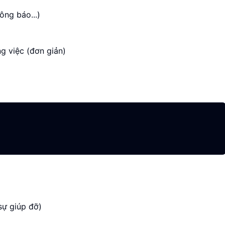
ông báo...)
ng việc (đơn giản)
 sự giúp đỡ)