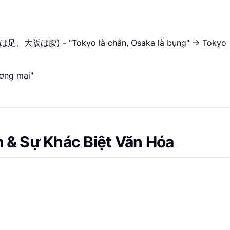
東京は足、大阪は腹) - "Tokyo là chân, Osaka là bụng" -> Tokyo
ương mại"
 & Sự Khác Biệt Văn Hóa