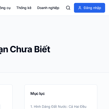
ông cụ
Thống kê
Doanh nghiệp
Đăng nhập
ạn Chưa Biết
Mục lục
1. Hình Dáng Đất Nước: Cả Hai Đều