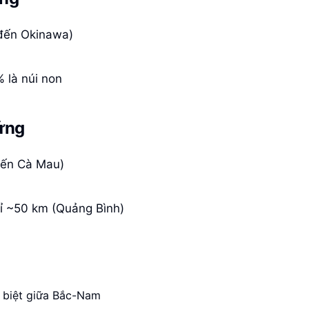
đến Okinawa)
 là núi non
ứng
đến Cà Mau)
hỉ ~50 km (Quảng Bình)
c biệt giữa Bắc-Nam