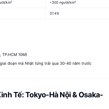
ười/km²
~300 người/km²
37.4%
M, TP.HCM 10M)
giai đoạn mà Nhật từng trải qua 30-40 năm trước
inh Tế: Tokyo-Hà Nội & Osaka-