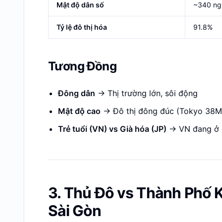
Mật độ dân số
~340 ng
Tỷ lệ đô thị hóa
91.8%
Tương Đồng
Đông dân
-> Thị trường lớn, sôi động
Mật độ cao
-> Đô thị đông đúc (Tokyo 38
Trẻ tuổi (VN) vs Già hóa (JP)
-> VN đang ở 
3. Thủ Đô vs Thành Phố K
Sài Gòn