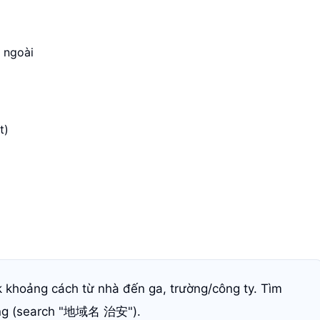
 ngoài
t)
khoảng cách từ nhà đến ga, trường/công ty. Tìm
ông (search "地域名 治安").