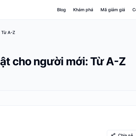
Blog
Khám phá
Mã giảm giá
C
: Từ A-Z
ật cho người mới: Từ A-Z
Chia sẻ