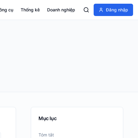
ông cụ
Thống kê
Doanh nghiệp
Đăng nhập
Mục lục
Tóm tắt