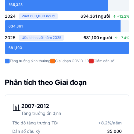
565,328
2024
634,361
người
Vượt 600,000 người
↑
+
12.2
%
634,361
2025
681,100
người
Ước tính cuối năm 2025
↑
+
7.4
%
681,100
Tăng trưởng bình thường
Giai đoạn COVID-19
Giảm dân số
Phân tích theo Giai đoạn
📊
2007-2012
Tăng trưởng ổn định
Tốc độ tăng trưởng TB:
+
8.2
%/năm
Dân số đầu kỳ:
35,000