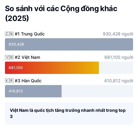
So sánh với các Cộng đồng khác
(2025)
🇨🇳
#
1
Trung Quốc
930,428
người
930,428
🇻🇳
#
2
Việt Nam
681,100
người
681,100
🇰🇷
#
3
Hàn Quốc
410,812
người
410,812
Việt Nam là quốc tịch tăng trưởng nhanh nhất trong top
3