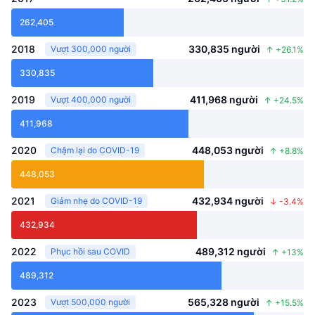
262,405
2018
330,835
người
Vượt 300,000 người
↑
+
26.1
%
330,835
2019
411,968
người
Vượt 400,000 người
↑
+
24.5
%
411,968
2020
448,053
người
Chậm lại do COVID-19
↑
+
8.8
%
448,053
2021
432,934
người
Giảm nhẹ do COVID-19
↓
-3.4
%
432,934
2022
489,312
người
Phục hồi sau COVID
↑
+
13
%
489,312
2023
565,328
người
Vượt 500,000 người
↑
+
15.5
%