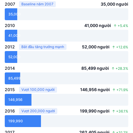
2007
35,000
người
Baseline năm 2007
35,000
2010
41,000
người
↑
+
5.4
%
41,000
2012
52,000
người
Bắt đầu tăng trưởng mạnh
↑
+
12.6
%
52,000
2014
85,499
người
↑
+
28.3
%
85,499
2015
146,956
người
Vượt 100,000 người
↑
+
71.9
%
146,956
2016
199,990
người
Vượt 200,000 người
↑
+
36.1
%
199,990
2017
262,405
người
↑
+
31.2
%