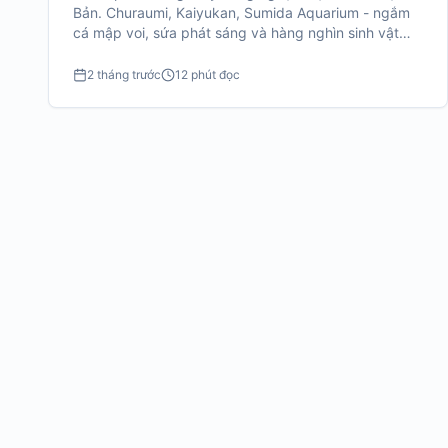
Bản. Churaumi, Kaiyukan, Sumida Aquarium - ngắm
cá mập voi, sứa phát sáng và hàng nghìn sinh vật
biển đẹp mê hồn.
2 tháng trước
12 phút đọc