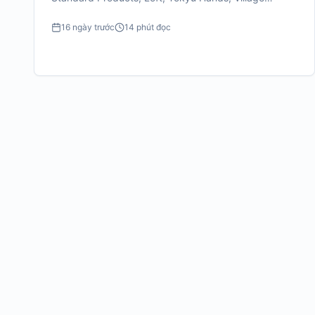
Vanguard, Flying Tiger và Nitori Deco Home.
16 ngày trước
14 phút đọc