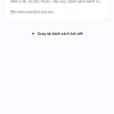
hiểm y tế, chi phí, thuốc, cấp cứu. Danh sách bệnh viện
có tiếng Anh/Việt tại Tokyo, Osaka.
3 tháng trước
22 phút đọc
Quay lại danh sách bài viết