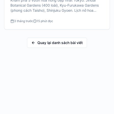
Khám phá 5 vườn hoa hồng đẹp nhất Tokyo: Jindai
Botanical Gardens (400 loài), Kyu-Furukawa Gardens
(phong cách Taisho), Shinjuku Gyoen. Lịch nở hoa
tháng 5 & 10, giá vé, cách đi.
3 tháng trước
15 phút đọc
Quay lại danh sách bài viết