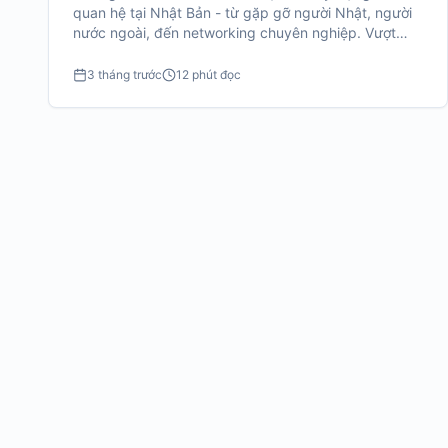
quan hệ tại Nhật Bản - từ gặp gỡ người Nhật, người
nước ngoài, đến networking chuyên nghiệp. Vượt
qua rào cản ngôn ngữ, văn hóa và cô đơn khi sống
xa nhà.
3 tháng trước
12 phút đọc