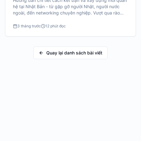
Hướng dẫn chi tiết cách kết bạn và xây dựng mối quan
hệ tại Nhật Bản - từ gặp gỡ người Nhật, người nước
ngoài, đến networking chuyên nghiệp. Vượt qua rào
cản ngôn ngữ, văn hóa và cô đơn khi sống xa nhà.
3 tháng trước
12 phút đọc
Quay lại danh sách bài viết