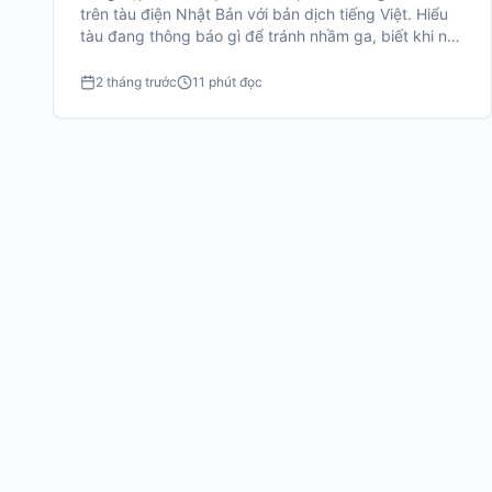
trên tàu điện Nhật Bản với bản dịch tiếng Việt. Hiểu
tàu đang thông báo gì để tránh nhầm ga, biết khi nào
có delay và tự tin hơn khi di chuyển.
2 tháng trước
11 phút đọc