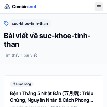
Combini
.net
suc-khoe-tinh-than
Bài viết về
suc-khoe-tinh-
than
Tìm thấy
1
bài viết
🍜
Cuộc sống
Bệnh Tháng 5 Nhật Bản (五月病): Triệu
Chứng, Nguyên Nhân & Cách Phòng
Tránh