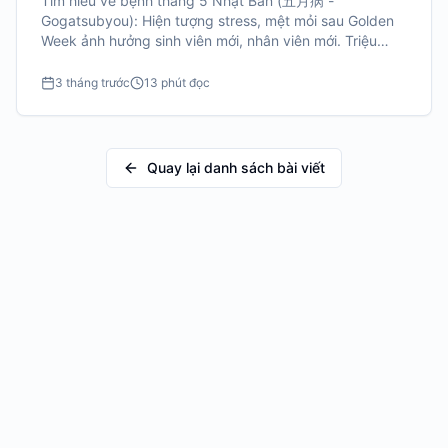
Tìm hiểu về bệnh tháng 5 Nhật Bản (五月病 -
Gogatsubyou): Hiện tượng stress, mệt mỏi sau Golden
Week ảnh hưởng sinh viên mới, nhân viên mới. Triệu
chứng, nguyên nhân, cách phòng tránh & điều trị.
3 tháng trước
13 phút đọc
Quay lại danh sách bài viết