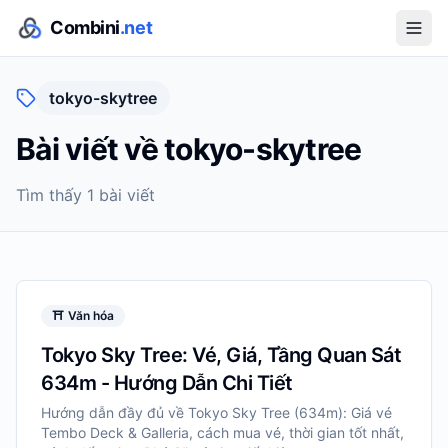
Combini
.net
tokyo-skytree
Bài viết về
tokyo-skytree
Tìm thấy
1
bài viết
⛩️
Văn hóa
Tokyo Sky Tree: Vé, Giá, Tầng Quan Sát
634m - Hướng Dẫn Chi Tiết
Hướng dẫn đầy đủ về Tokyo Sky Tree (634m): Giá vé
Tembo Deck & Galleria, cách mua vé, thời gian tốt nhất,