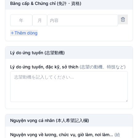
Bằng cấp & Chứng chỉ (免許・資格)
Thêm dòng
Lý do ứng tuyển (志望動機)
Lý do ứng tuyển, đặc kỹ, sở thích
(
志望の動機、特技など
)
Nguyện vọng cá nhân (本人希望記入欄)
Nguyện vọng về lương, chức vụ, giờ làm, nơi làm...
(
給