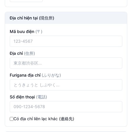
Địa chỉ hiện tại (現住所)
Mã bưu điện
(
〒
)
Địa chỉ
(
住所
)
Furigana địa chỉ
(
ふりがな
)
Số điện thoại
(
電話
)
Có địa chỉ liên lạc khác (連絡先)