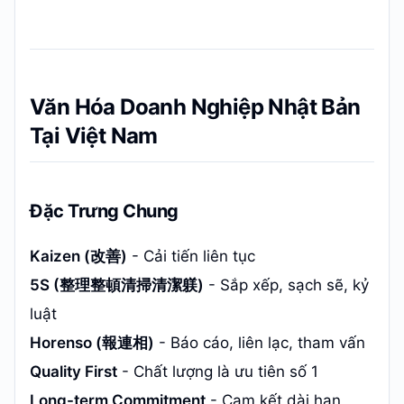
Văn Hóa Doanh Nghiệp Nhật Bản
Tại Việt Nam
Đặc Trưng Chung
Kaizen (改善)
- Cải tiến liên tục
5S (整理整頓清掃清潔躾)
- Sắp xếp, sạch sẽ, kỷ
luật
Horenso (報連相)
- Báo cáo, liên lạc, tham vấn
Quality First
- Chất lượng là ưu tiên số 1
Long-term Commitment
- Cam kết dài hạn