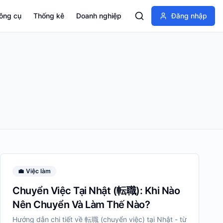
ông cụ
Thống kê
Doanh nghiệp
Đăng nhập
💼
Việc làm
Chuyển Việc Tại Nhật (転職): Khi Nào
Nên Chuyển Và Làm Thế Nào?
Hướng dẫn chi tiết về 転職 (chuyển việc) tại Nhật - từ