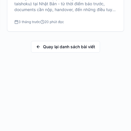
taishoku) tại Nhật Bản - từ thời điểm báo trước,
documents cần nộp, handover, đến những điều tuyệt
đối không nên làm.
3 tháng trước
20 phút đọc
Quay lại danh sách bài viết