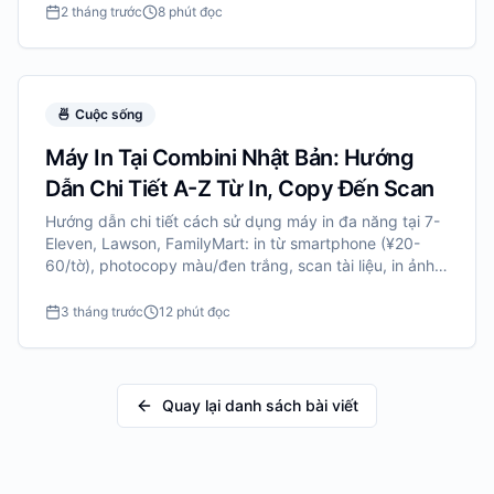
2 tháng trước
8 phút đọc
🍜
Cuộc sống
Máy In Tại Combini Nhật Bản: Hướng
Dẫn Chi Tiết A-Z Từ In, Copy Đến Scan
Hướng dẫn chi tiết cách sử dụng máy in đa năng tại 7-
Eleven, Lawson, FamilyMart: in từ smartphone (¥20-
60/tờ), photocopy màu/đen trắng, scan tài liệu, in ảnh,
network print từ cloud, kèm từ vựng tiếng Nhật và mẹo
tiết kiệm.
3 tháng trước
12 phút đọc
Quay lại danh sách bài viết