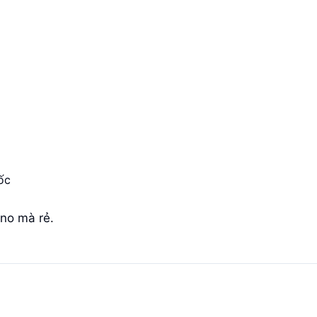
ốc
no mà rẻ.