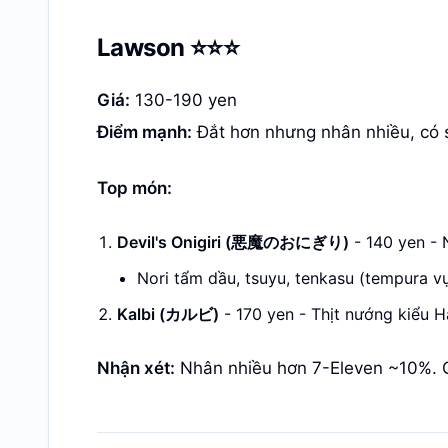
Lawson ⭐⭐⭐
Giá:
130-190 yen
Điểm mạnh:
Đắt hơn nhưng nhân nhiều, có 
Top món:
Devil's Onigiri (悪魔のおにぎり)
- 140 yen - N
Nori tẩm dầu, tsuyu, tenkasu (tempura v
Kalbi (カルビ)
- 170 yen - Thịt nướng kiểu 
Nhận xét:
Nhân nhiều hơn 7-Eleven ~10%. 