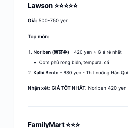
Lawson ⭐⭐⭐⭐⭐
Giá:
500-750 yen
Top món:
Noriben (海苔弁)
- 420 yen ⭐ Giá rẻ nhất
Cơm phủ rong biển, tempura, cá
Kalbi Bento
- 680 yen - Thịt nướng Hàn Qu
Nhận xét:
GIÁ TỐT NHẤT.
Noriben 420 yen 
FamilyMart ⭐⭐⭐