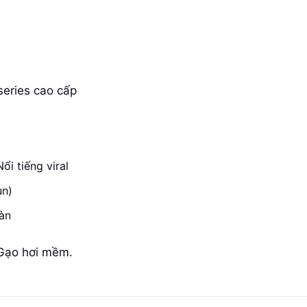
series cao cấp
ổi tiếng viral
ụn)
Hàn
Gạo hơi mềm.