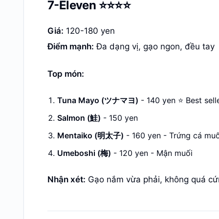
7-Eleven ⭐⭐⭐⭐
Giá:
120-180 yen
Điểm mạnh:
Đa dạng vị, gạo ngon, đều tay
Top món:
Tuna Mayo (ツナマヨ)
- 140 yen ⭐ Best sell
Salmon (鮭)
- 150 yen
Mentaiko (明太子)
- 160 yen - Trứng cá muố
Umeboshi (梅)
- 120 yen - Mận muối
Nhận xét:
Gạo nắm vừa phải, không quá cứn