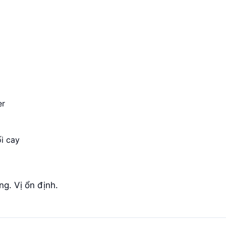
er
i cay
g. Vị ổn định.