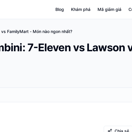
Blog
Khám phá
Mã giảm giá
C
 vs FamilyMart - Món nào ngon nhất?
ini: 7-Eleven vs Lawson v
Chia sẻ