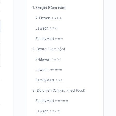
1. Onigiri (Cơm nắm)
7-Eleven ⭐⭐⭐⭐
Lawson ⭐⭐⭐
FamilyMart ⭐⭐⭐
2. Bento (Cơm hộp)
7-Eleven ⭐⭐⭐⭐
Lawson ⭐⭐⭐⭐⭐
FamilyMart ⭐⭐⭐
3. Đồ chiên (Chikin, Fried Food)
FamilyMart ⭐⭐⭐⭐⭐
Lawson ⭐⭐⭐⭐