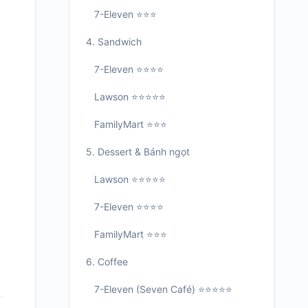
7-Eleven ⭐⭐⭐
4. Sandwich
7-Eleven ⭐⭐⭐⭐
Lawson ⭐⭐⭐⭐⭐
FamilyMart ⭐⭐⭐
5. Dessert & Bánh ngọt
Lawson ⭐⭐⭐⭐⭐
7-Eleven ⭐⭐⭐⭐
FamilyMart ⭐⭐⭐
6. Coffee
7-Eleven (Seven Café) ⭐⭐⭐⭐⭐