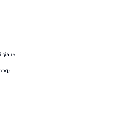
 giá rẻ.
ợng)