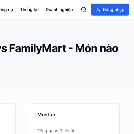
ông cụ
Thống kê
Doanh nghiệp
Đăng nhập
s FamilyMart - Món nào
Mục lục
Tổng quan 3 chuỗi