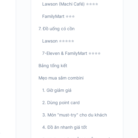
Lawson (Machi Café) ⭐⭐⭐⭐
FamilyMart ⭐⭐⭐
7. Đồ uống có cồn
Lawson ⭐⭐⭐⭐⭐
7-Eleven & FamilyMart ⭐⭐⭐⭐
Bảng tổng kết
Mẹo mua sắm combini
1. Giờ giảm giá
2. Dùng point card
3. Món "must-try" cho du khách
4. Đồ ăn nhanh giá tốt