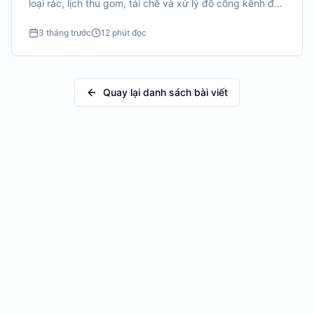
loại rác, lịch thu gom, tái chế và xử lý đồ cồng kềnh để
tránh vi phạm và phạt tiền.
3 tháng trước
12 phút đọc
Quay lại danh sách bài viết