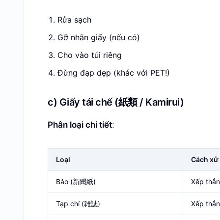
Rửa sạch
Gỡ nhãn giấy (nếu có)
Cho vào túi riêng
Đừng đạp dẹp (khác với PET!)
c) Giấy tái chế (紙類 / Kamirui)
Phân loại chi tiết
:
Loại
Cách xử 
Báo (新聞紙)
Xếp thẳn
Tạp chí (雑誌)
Xếp thẳn