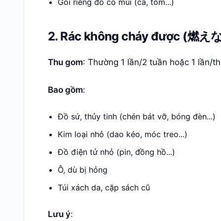
Gói riêng đồ có mùi (cá, tôm...)
2. Rác không cháy được (燃え
Thu gom
: Thường 1 lần/2 tuần hoặc 1 lần/t
Bao gồm
:
Đồ sứ, thủy tinh (chén bát vỡ, bóng đèn...)
Kim loại nhỏ (dao kéo, móc treo...)
Đồ điện tử nhỏ (pin, đồng hồ...)
Ô, dù bị hỏng
Túi xách da, cặp sách cũ
Lưu ý
: