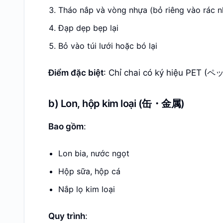
Tháo nắp và vòng nhựa (bỏ riêng vào rác n
Đạp dẹp bẹp lại
Bỏ vào túi lưới hoặc bó lại
Điểm đặc biệt
: Chỉ chai có ký hiệu PET (
b) Lon, hộp kim loại (缶・金属)
Bao gồm
:
Lon bia, nước ngọt
Hộp sữa, hộp cá
Nắp lọ kim loại
Quy trình
: