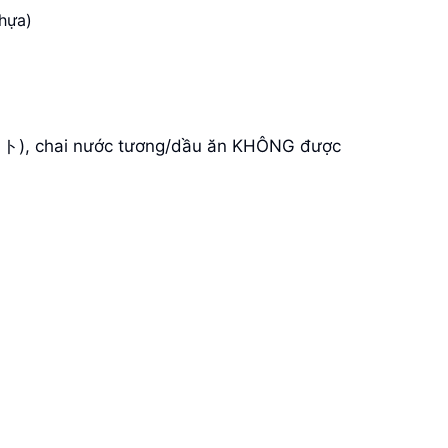
hựa)
ペット), chai nước tương/dầu ăn KHÔNG được