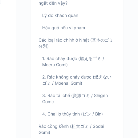
ngặt đến vậy?
Lý do khách quan
Hậu quả nếu vi phạm
Các loại rác chính ở Nhật (基本のゴミ
分別)
1. Rác cháy được (燃えるゴミ /
Moeru Gomi)
2. Rác không cháy được (燃えない
ゴミ / Moenai Gomi)
3. Rác tái chế (資源ゴミ / Shigen
Gomi)
4. Chai lọ thủy tinh (ビン / Bin)
Rác cồng kềnh (粗大ゴミ / Sodai
Gomi)