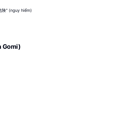
"危険" (nguy hiểm)
n Gomi)