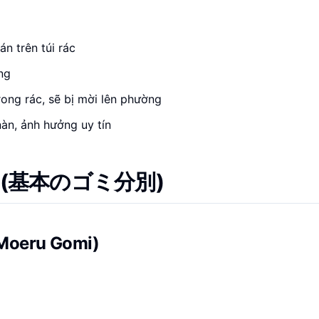
n trên túi rác
ng
rong rác, sẽ bị mời lên phường
àn, ảnh hưởng uy tín
Nhật (基本のゴミ分別)
Moeru Gomi)