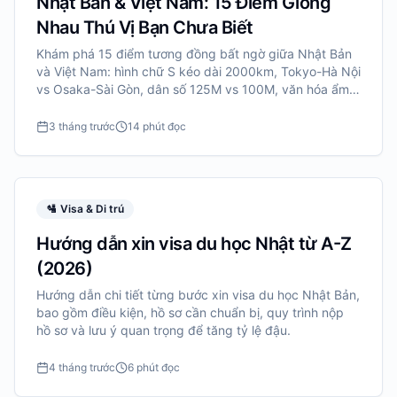
Nhật Bản & Việt Nam: 15 Điểm Giống
Nhau Thú Vị Bạn Chưa Biết
Khám phá 15 điểm tương đồng bất ngờ giữa Nhật Bản
và Việt Nam: hình chữ S kéo dài 2000km, Tokyo-Hà Nội
vs Osaka-Sài Gòn, dân số 125M vs 100M, văn hóa ẩm
thực, lịch sử chiến tranh, tôn trọng người lớn tuổi, và
nhiều hơn nữa.
3 tháng trước
14 phút đọc
🛂
Visa & Di trú
Hướng dẫn xin visa du học Nhật từ A-Z
(2026)
Hướng dẫn chi tiết từng bước xin visa du học Nhật Bản,
bao gồm điều kiện, hồ sơ cần chuẩn bị, quy trình nộp
hồ sơ và lưu ý quan trọng để tăng tỷ lệ đậu.
4 tháng trước
6 phút đọc