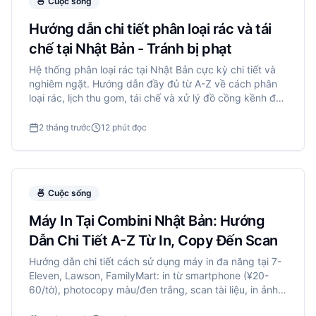
🍜
Cuộc sống
Hướng dẫn chi tiết phân loại rác và tái
chế tại Nhật Bản - Tránh bị phạt
Hệ thống phân loại rác tại Nhật Bản cực kỳ chi tiết và
nghiêm ngặt. Hướng dẫn đầy đủ từ A-Z về cách phân
loại rác, lịch thu gom, tái chế và xử lý đồ cồng kềnh để
tránh vi phạm và phạt tiền.
2 tháng trước
12 phút đọc
🍜
Cuộc sống
Máy In Tại Combini Nhật Bản: Hướng
Dẫn Chi Tiết A-Z Từ In, Copy Đến Scan
Hướng dẫn chi tiết cách sử dụng máy in đa năng tại 7-
Eleven, Lawson, FamilyMart: in từ smartphone (¥20-
60/tờ), photocopy màu/đen trắng, scan tài liệu, in ảnh,
network print từ cloud, kèm từ vựng tiếng Nhật và mẹo