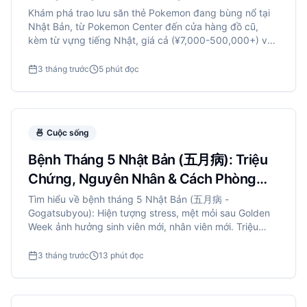
Khám phá trao lưu săn thẻ Pokemon đang bùng nổ tại
Nhật Bản, từ Pokemon Center đến cửa hàng đồ cũ,
kèm từ vựng tiếng Nhật, giá cả (¥7,000-500,000+) và
mẹo săn thẻ hiếm.
3 tháng trước
5 phút đọc
🍜
Cuộc sống
Bệnh Tháng 5 Nhật Bản (五月病): Triệu
Chứng, Nguyên Nhân & Cách Phòng
Tránh
Tìm hiểu về bệnh tháng 5 Nhật Bản (五月病 -
Gogatsubyou): Hiện tượng stress, mệt mỏi sau Golden
Week ảnh hưởng sinh viên mới, nhân viên mới. Triệu
chứng, nguyên nhân, cách phòng tránh & điều trị.
3 tháng trước
13 phút đọc