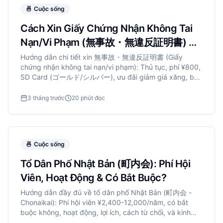
🍜
Cuộc sống
Cách Xin Giấy Chứng Nhận Không Tai
Nạn/Vi Phạm (無事故・無違反証明書) Ở
Nhật
Hướng dẫn chi tiết xin 無事故・無違反証明書 (Giấy
chứng nhận không tai nạn/vi phạm): Thủ tục, phí ¥800,
SD Card (ゴールド/シルバー), ưu đãi giảm giá xăng, bảo
hiểm xe.
3 tháng trước
20 phút đọc
🍜
Cuộc sống
Tổ Dân Phố Nhật Bản (町内会): Phí Hội
Viên, Hoạt Động & Có Bắt Buộc?
Hướng dẫn đầy đủ về tổ dân phố Nhật Bản (町内会 -
Chonaikai): Phí hội viên ¥2,400-12,000/năm, có bắt
buộc không, hoạt động, lợi ích, cách từ chối, và kinh
nghiệm người nước ngoài.