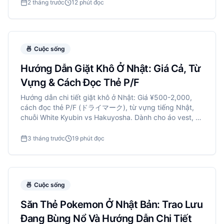
tiết kiệm.
2 tháng trước
12 phút đọc
🍜
Cuộc sống
Hướng Dẫn Giặt Khô Ở Nhật: Giá Cả, Từ
Vựng & Cách Đọc Thẻ P/F
Hướng dẫn chi tiết giặt khô ở Nhật: Giá ¥500-2,000,
cách đọc thẻ P/F (ドライマーク), từ vựng tiếng Nhật,
chuỗi White Kyubin vs Hakuyosha. Dành cho áo vest, áo
khoác mùa đông, lụa.
3 tháng trước
19 phút đọc
🍜
Cuộc sống
Săn Thẻ Pokemon Ở Nhật Bản: Trao Lưu
Đang Bùng Nổ Và Hướng Dẫn Chi Tiết