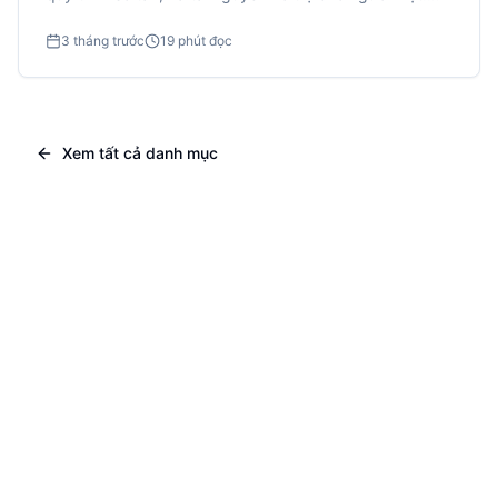
Kiến thức cần thiết để bảo vệ bản thân và gia đình.
3 tháng trước
19 phút đọc
Xem tất cả danh mục