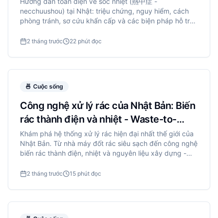
2026
Hướng dẫn toàn diện về sốc nhiệt (熱中症 -
necchuushou) tại Nhật: triệu chứng, nguy hiểm, cách
phòng tránh, sơ cứu khẩn cấp và các biện pháp hỗ trợ
của chính quyền như cooling shelters, cảnh báo WBGT.
2 tháng trước
22 phút đọc
🍜
Cuộc sống
Công nghệ xử lý rác của Nhật Bản: Biến
rác thành điện và nhiệt - Waste-to-
Energy
Khám phá hệ thống xử lý rác hiện đại nhất thế giới của
Nhật Bản. Từ nhà máy đốt rác siêu sạch đến công nghệ
biến rác thành điện, nhiệt và nguyên liệu xây dựng -
Nhật đã làm gì với 43 triệu tấn rác mỗi năm?
2 tháng trước
15 phút đọc