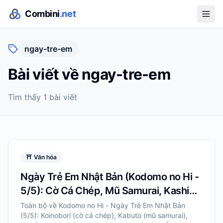
Combini
.net
ngay-tre-em
Bài viết về
ngay-tre-em
Tìm thấy
1
bài viết
⛩️
Văn hóa
Ngày Trẻ Em Nhật Bản (Kodomo no Hi -
5/5): Cờ Cá Chép, Mũ Samurai, Kashiwa
Mochi
Toàn bộ về Kodomo no Hi - Ngày Trẻ Em Nhật Bản
(5/5): Koinobori (cờ cá chép), Kabuto (mũ samurai),