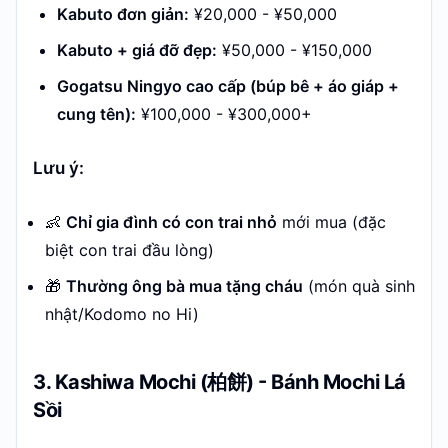
Kabuto đơn giản:
¥20,000 - ¥50,000
Kabuto + giá đỡ đẹp:
¥50,000 - ¥150,000
Gogatsu Ningyo cao cấp (búp bê + áo giáp +
cung tên):
¥100,000 - ¥300,000+
Lưu ý:
👶
Chỉ gia đình có con trai nhỏ
mới mua (đặc
biệt con trai đầu lòng)
🎁
Thường ông bà mua tặng cháu
(món quà sinh
nhật/Kodomo no Hi)
3. Kashiwa Mochi (柏餅) - Bánh Mochi Lá
Sồi