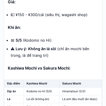
Giá:
💴 ¥150 - ¥300/cái (siêu thị, wagashi shop)
Khi ăn:
📅
5/5
(Kodomo no Hi)
⚠️
Lưu ý:
Không ăn lá sồi
(chỉ ăn mochi bên
trong, lá để trang trí)
Kashiwa Mochi vs Sakura Mochi:
Đặc điểm
Kashiwa Mochi
Sakura Mochi
Dịp ăn
Kodomo no Hi (5/5)
Hinamatsuri (3/3)
Lá
Lá sồi (không ăn)
Lá anh đào muối (ăn được)