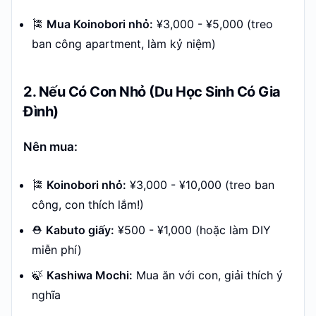
🎏
Mua Koinobori nhỏ:
¥3,000 - ¥5,000 (treo
ban công apartment, làm kỷ niệm)
2. Nếu Có Con Nhỏ (Du Học Sinh Có Gia
Đình)
Nên mua:
🎏
Koinobori nhỏ:
¥3,000 - ¥10,000 (treo ban
công, con thích lắm!)
⛑️
Kabuto giấy:
¥500 - ¥1,000 (hoặc làm DIY
miễn phí)
🍃
Kashiwa Mochi:
Mua ăn với con, giải thích ý
nghĩa