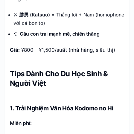
⚔️
勝男 (Katsuo)
= Thắng lợi + Nam (homophone
với cá bonito)
💪
Cầu con trai mạnh mẽ, chiến thắng
Giá:
¥800 - ¥1,500/suất (nhà hàng, siêu thị)
Tips Dành Cho Du Học Sinh &
Người Việt
1. Trải Nghiệm Văn Hóa Kodomo no Hi
Miễn phí: