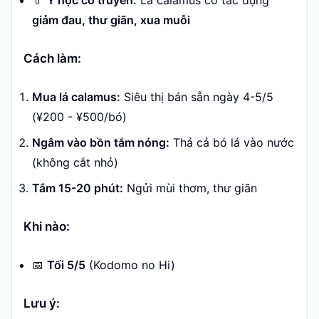
💊
Y học cổ truyền:
Lá calamus có tác dụng
giảm đau, thư giãn, xua muỗi
Cách làm:
Mua lá calamus:
Siêu thị bán sẵn ngày 4-5/5
(¥200 - ¥500/bó)
Ngâm vào bồn tắm nóng:
Thả cả bó lá vào nước
(không cắt nhỏ)
Tắm 15-20 phút:
Ngửi mùi thơm, thư giãn
Khi nào:
📅
Tối 5/5
(Kodomo no Hi)
Lưu ý: