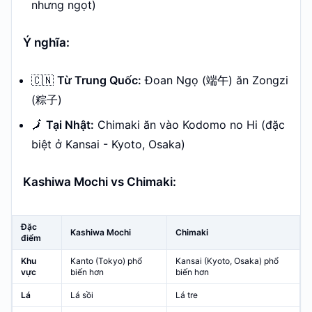
nhưng ngọt)
Ý nghĩa:
🇨🇳
Từ Trung Quốc:
Đoan Ngọ (端午) ăn Zongzi
(粽子)
🗾
Tại Nhật:
Chimaki ăn vào Kodomo no Hi (đặc
biệt ở Kansai - Kyoto, Osaka)
Kashiwa Mochi vs Chimaki:
Đặc
Kashiwa Mochi
Chimaki
điểm
Khu
Kanto (Tokyo) phổ
Kansai (Kyoto, Osaka) phổ
vực
biến hơn
biến hơn
Lá
Lá sồi
Lá tre