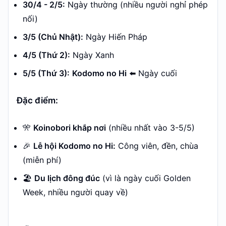
30/4 - 2/5:
Ngày thường (nhiều người nghỉ phép
nối)
3/5 (Chủ Nhật):
Ngày Hiến Pháp
4/5 (Thứ 2):
Ngày Xanh
5/5 (Thứ 3):
Kodomo no Hi
⬅️ Ngày cuối
Đặc điểm:
🎌
Koinobori khắp nơi
(nhiều nhất vào 3-5/5)
🎉
Lễ hội Kodomo no Hi:
Công viên, đền, chùa
(miễn phí)
🏖️
Du lịch đông đúc
(vì là ngày cuối Golden
Week, nhiều người quay về)