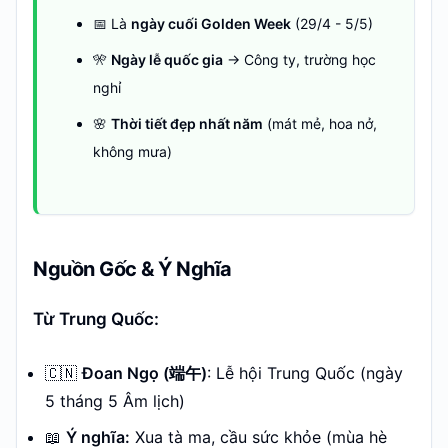
📅 Là
ngày cuối Golden Week
(29/4 - 5/5)
🎌
Ngày lễ quốc gia
→ Công ty, trường học
nghỉ
🌸
Thời tiết đẹp nhất năm
(mát mẻ, hoa nở,
không mưa)
Nguồn Gốc & Ý Nghĩa
Từ Trung Quốc:
🇨🇳
Đoan Ngọ (端午)
: Lễ hội Trung Quốc (ngày
5 tháng 5 Âm lịch)
📖
Ý nghĩa:
Xua tà ma, cầu sức khỏe (mùa hè