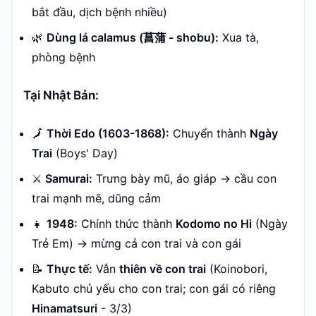
bắt đầu, dịch bệnh nhiều)
🌿
Dùng lá calamus (菖蒲 - shobu):
Xua tà,
phòng bệnh
Tại Nhật Bản:
🗾
Thời Edo (1603-1868):
Chuyển thành
Ngày
Trai
(Boys' Day)
⚔️
Samurai:
Trưng bày mũ, áo giáp → cầu con
trai mạnh mẽ, dũng cảm
👧
1948:
Chính thức thành
Kodomo no Hi
(Ngày
Trẻ Em) → mừng cả con trai và con gái
📝
Thực tế:
Vẫn
thiên về con trai
(Koinobori,
Kabuto chủ yếu cho con trai; con gái có riêng
Hinamatsuri
- 3/3)