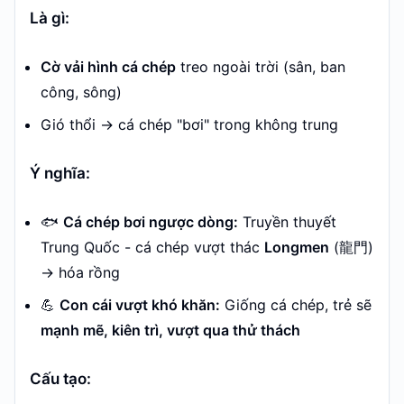
Là gì:
Cờ vải hình cá chép
treo ngoài trời (sân, ban
công, sông)
Gió thổi → cá chép "bơi" trong không trung
Ý nghĩa:
🐟
Cá chép bơi ngược dòng:
Truyền thuyết
Trung Quốc - cá chép vượt thác
Longmen
(龍門)
→ hóa rồng
💪
Con cái vượt khó khăn:
Giống cá chép, trẻ sẽ
mạnh mẽ, kiên trì, vượt qua thử thách
Cấu tạo: