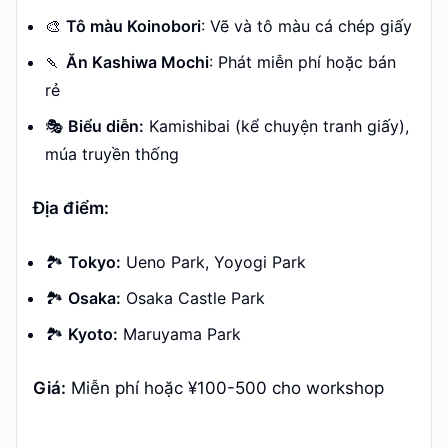
🎨
Tô màu Koinobori
: Vẽ và tô màu cá chép giấy
🍡
Ăn Kashiwa Mochi
: Phát miễn phí hoặc bán
rẻ
🎭
Biểu diễn:
Kamishibai (kể chuyện tranh giấy),
múa truyền thống
Địa điểm:
🏞️
Tokyo:
Ueno Park, Yoyogi Park
🏞️
Osaka:
Osaka Castle Park
🏞️
Kyoto:
Maruyama Park
Giá:
Miễn phí hoặc ¥100-500 cho workshop