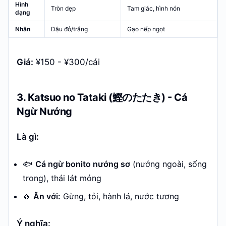
Hình
Tròn dẹp
Tam giác, hình nón
dạng
Nhân
Đậu đỏ/trắng
Gạo nếp ngọt
Giá:
¥150 - ¥300/cái
3. Katsuo no Tataki (鰹のたたき) - Cá
Ngừ Nướng
Là gì:
🐟
Cá ngừ bonito nướng sơ
(nướng ngoài, sống
trong), thái lát mỏng
🧄
Ăn với:
Gừng, tỏi, hành lá, nước tương
Ý nghĩa: