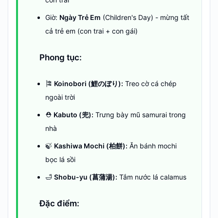
Giờ:
Ngày Trẻ Em
(Children's Day) - mừng tất
cả trẻ em (con trai + con gái)
Phong tục:
🎏
Koinobori (鯉のぼり):
Treo cờ cá chép
ngoài trời
⛑️
Kabuto (兜):
Trưng bày mũ samurai trong
nhà
🍃
Kashiwa Mochi (柏餅):
Ăn bánh mochi
bọc lá sồi
🛁
Shobu-yu (菖蒲湯):
Tắm nước lá calamus
Đặc điểm: