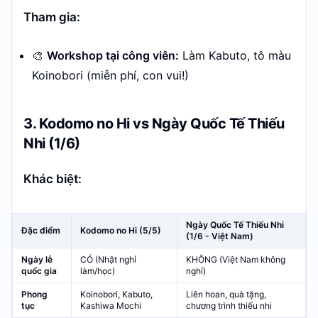
Tham gia:
🎨
Workshop tại công viên:
Làm Kabuto, tô màu
Koinobori (miễn phí, con vui!)
3. Kodomo no Hi vs Ngày Quốc Tế Thiếu
Nhi (1/6)
Khác biệt:
Ngày Quốc Tế Thiếu Nhi
Đặc điểm
Kodomo no Hi (5/5)
(1/6 - Việt Nam)
Ngày lễ
CÓ (Nhật nghỉ
KHÔNG (Việt Nam không
quốc gia
làm/học)
nghỉ)
Phong
Koinobori, Kabuto,
Liên hoan, quà tặng,
tục
Kashiwa Mochi
chương trình thiếu nhi