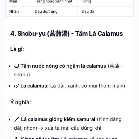
Màu
Trắng hoặc xanh nhạt
Hồng
Nhân
Đậu đỏ/trắng
Đậu đỏ
4. Shobu-yu (菖蒲湯) - Tắm Lá Calamus
Là gì:
🛁
Tắm nước nóng có ngâm lá calamus
(菖蒲 -
shobu)
🌿
Lá calamus:
Lá dài, xanh, có mùi thơm mạnh
Ý nghĩa:
🗡️
Lá calamus giống kiếm samurai
(hình dáng
dài, nhọn) → xua tà ma, cầu dũng khí