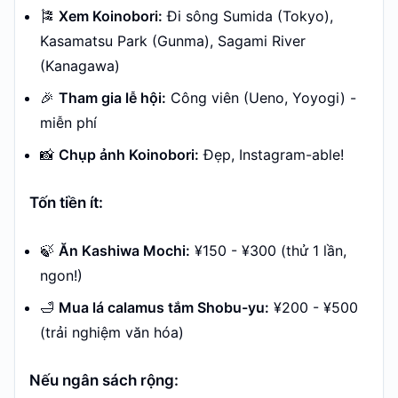
🎏
Xem Koinobori:
Đi sông Sumida (Tokyo),
Kasamatsu Park (Gunma), Sagami River
(Kanagawa)
🎉
Tham gia lễ hội:
Công viên (Ueno, Yoyogi) -
miễn phí
📸
Chụp ảnh Koinobori:
Đẹp, Instagram-able!
Tốn tiền ít:
🍃
Ăn Kashiwa Mochi:
¥150 - ¥300 (thử 1 lần,
ngon!)
🛁
Mua lá calamus tắm Shobu-yu:
¥200 - ¥500
(trải nghiệm văn hóa)
Nếu ngân sách rộng: