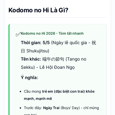
Kodomo no Hi Là Gì?
✅
Kodomo no Hi 2026 - Tóm tắt nhanh
Thời gian:
5/5
(Ngày lễ quốc gia - 祝
日 Shukujitsu)
Tên khác:
端午の節句 (Tango no
Sekku) - Lễ Hội Đoan Ngọ
Ý nghĩa:
Cầu mong
trẻ em (đặc biệt con trai) khỏe
mạnh, mạnh mẽ
Trước đây:
Ngày Trai
(Boys' Day) - chỉ mừng
con trai