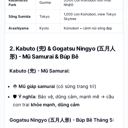
Kasamatsu
5,000 con Koinobori (lớn nhất
Gunma
Park
Nhật!)
1,000 con Koinobori, view Tokyo
Sông Sumida
Tokyo
Skytree
Arashiyama
Kyoto
Koinobori + cảnh núi sông đẹp
2. Kabuto (兜) & Gogatsu Ningyo (五月人
形) - Mũ Samurai & Búp Bê
Kabuto (兜) - Mũ Samurai:
⛑️
Mũ giáp samurai
(có sừng trang trí)
🛡️
Ý nghĩa:
Bảo vệ, dũng cảm, mạnh mẽ → cầu
con trai
khỏe mạnh, dũng cảm
Gogatsu Ningyo (五月人形) - Búp Bê Tháng 5: