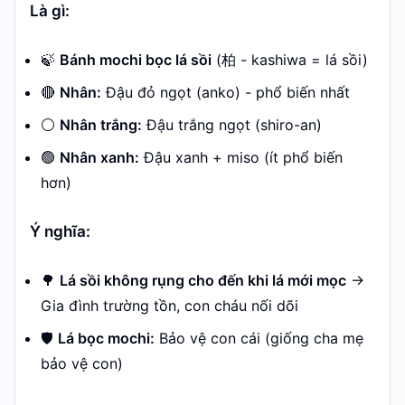
Là gì:
🍃
Bánh mochi bọc lá sồi
(柏 - kashiwa = lá sồi)
🔴
Nhân:
Đậu đỏ ngọt (anko) - phổ biến nhất
⚪
Nhân trắng:
Đậu trắng ngọt (shiro-an)
🟢
Nhân xanh:
Đậu xanh + miso (ít phổ biến
hơn)
Ý nghĩa:
🌳
Lá sồi không rụng cho đến khi lá mới mọc
→
Gia đình trường tồn, con cháu nối dõi
🛡️
Lá bọc mochi:
Bảo vệ con cái (giống cha mẹ
bảo vệ con)