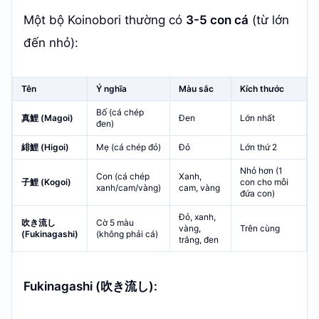
Một bộ Koinobori thường có
3-5 con cá
(từ lớn
đến nhỏ):
Tên
Ý nghĩa
Màu sắc
Kích thước
Bố (cá chép
真鯉 (Magoi)
Đen
Lớn nhất
đen)
緋鯉 (Higoi)
Mẹ (cá chép đỏ)
Đỏ
Lớn thứ 2
Nhỏ hơn (1
Con (cá chép
Xanh,
子鯉 (Kogoi)
con cho mỗi
xanh/cam/vàng)
cam, vàng
đứa con)
Đỏ, xanh,
吹き流し
Cờ 5 màu
vàng,
Trên cùng
(Fukinagashi)
(không phải cá)
trắng, đen
Fukinagashi (吹き流し):