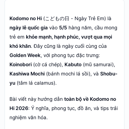
Kodomo no Hi
(こどもの日 - Ngày Trẻ Em) là
ngày lễ quốc gia
vào
5/5
hàng năm, cầu mong
trẻ em
khỏe mạnh, hạnh phúc, vượt qua mọi
khó khăn
. Đây cũng là ngày cuối cùng của
Golden Week
, với phong tục đặc trưng:
Koinobori
(cờ cá chép),
Kabuto
(mũ samurai),
Kashiwa Mochi
(bánh mochi lá sồi), và
Shobu-
yu
(tắm lá calamus).
Bài viết này hướng dẫn
toàn bộ về Kodomo no
Hi 2026
: Ý nghĩa, phong tục, đồ ăn, và tips trải
nghiệm văn hóa.