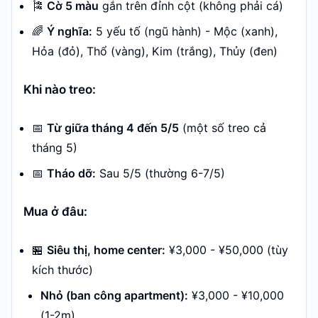
🎏
Cờ 5 màu
gắn trên đỉnh cột (không phải cá)
🌈
Ý nghĩa:
5 yếu tố (ngũ hành) - Mộc (xanh),
Hỏa (đỏ), Thổ (vàng), Kim (trắng), Thủy (đen)
Khi nào treo:
📅
Từ giữa tháng 4 đến 5/5
(một số treo cả
tháng 5)
📅
Tháo dỡ:
Sau 5/5 (thường 6-7/5)
Mua ở đâu:
🏪
Siêu thị, home center:
¥3,000 - ¥50,000 (tùy
kích thước)
Nhỏ (ban công apartment):
¥3,000 - ¥10,000
(1-2m)