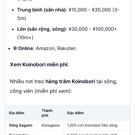
Trung bình (sân nhà):
¥10,000 - ¥30,000 (3-
5m)
Lớn (sân rộng, sông):
¥30,000 - ¥100,000+
(10m+)
🌐
Online:
Amazon, Rakuten
Xem Koinobori miễn phí:
Nhiều nơi treo
hàng trăm Koinobori
tại sông,
công viên (miễn phí xem):
Thành
Địa điểm
Đặc điểm
phố
Sông Sagami
Kanagawa
1,200 con Koinobori trên sông