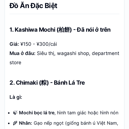
Đồ Ăn Đặc Biệt
1. Kashiwa Mochi (柏餅) - Đã nói ở trên
Giá:
¥150 - ¥300/cái
Mua ở đâu:
Siêu thị, wagashi shop, department
store
2. Chimaki (粽) - Bánh Lá Tre
Là gì:
🍃
Mochi bọc lá tre
, hình tam giác hoặc hình nón
🌾
Nhân:
Gạo nếp ngọt (giống bánh ú Việt Nam,