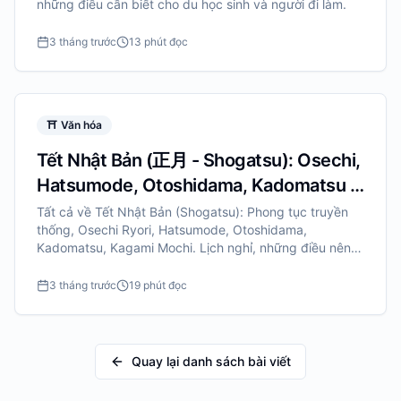
những điều cần biết cho du học sinh và người đi làm.
3 tháng trước
13 phút đọc
⛩️
Văn hóa
Tết Nhật Bản (正月 - Shogatsu): Osechi,
Hatsumode, Otoshidama, Kadomatsu -
Hướng Dẫn Chi Tiết
Tất cả về Tết Nhật Bản (Shogatsu): Phong tục truyền
thống, Osechi Ryori, Hatsumode, Otoshidama,
Kadomatsu, Kagami Mochi. Lịch nghỉ, những điều nên
làm và tránh.
3 tháng trước
19 phút đọc
Quay lại danh sách bài viết