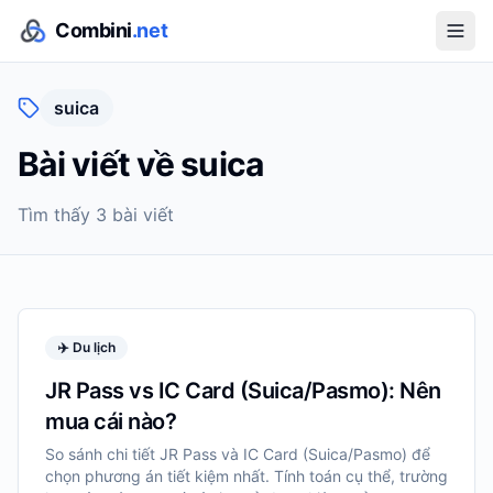
Combini
.net
suica
Bài viết về
suica
Tìm thấy
3
bài viết
✈️
Du lịch
JR Pass vs IC Card (Suica/Pasmo): Nên
mua cái nào?
So sánh chi tiết JR Pass và IC Card (Suica/Pasmo) để
chọn phương án tiết kiệm nhất. Tính toán cụ thể, trường