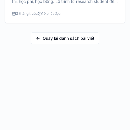
thi, học phí, học bổng. Lộ trình từ research student đến
degree, và cách cân bằng học tập với công việc.
3 tháng trước
19 phút đọc
Quay lại danh sách bài viết