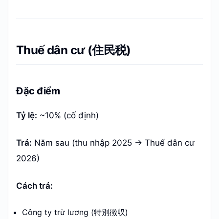
Thuế dân cư (住民税)
Đặc điểm
Tỷ lệ:
~10% (cố định)
Trả:
Năm sau (thu nhập 2025 → Thuế dân cư
2026)
Cách trả:
Công ty trừ lương (特別徴収)