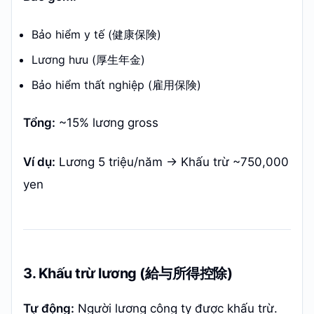
Bảo hiểm y tế (健康保険)
Lương hưu (厚生年金)
Bảo hiểm thất nghiệp (雇用保険)
Tổng:
~15% lương gross
Ví dụ:
Lương 5 triệu/năm → Khấu trừ ~750,000
yen
3. Khấu trừ lương (給与所得控除)
Tự động:
Người lương công ty được khấu trừ.