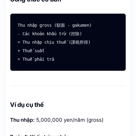
Thu nhập gross (額面 - gakumen)

- Các khoản khấu trừ (控除)

= Thu nhập chịu thuế (課税所得)

× Thuế suất

Ví dụ cụ thể
Thu nhập:
5,000,000 yen/năm (gross)