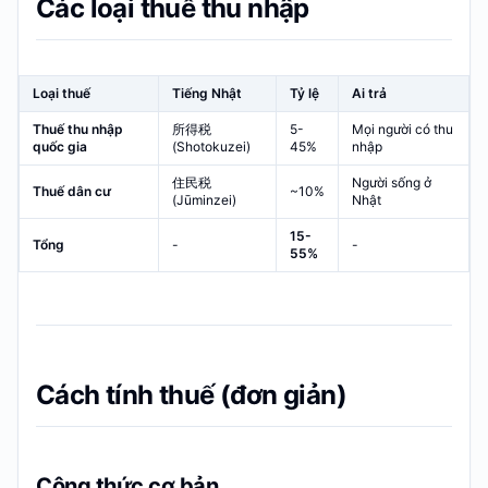
Các loại thuế thu nhập
Loại thuế
Tiếng Nhật
Tỷ lệ
Ai trả
Thuế thu nhập
所得税
5-
Mọi người có thu
quốc gia
(Shotokuzei)
45%
nhập
住民税
Người sống ở
Thuế dân cư
~10%
(Jūminzei)
Nhật
15-
Tổng
-
-
55%
Cách tính thuế (đơn giản)
Công thức cơ bản